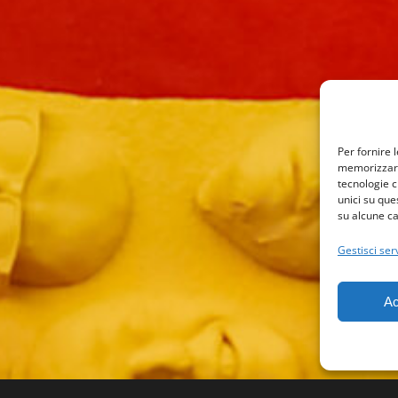
Per fornire 
memorizzare 
tecnologie c
unici su que
su alcune ca
Gestisci serv
Ac